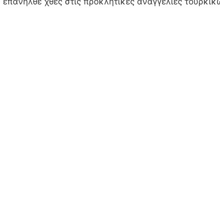
ν επανήλθε χθες στις προκλητικές αναγγελίες τουρκι