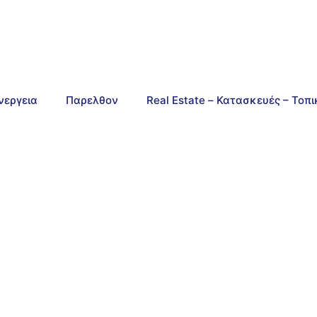
νεργεια
Παρελθον
Real Estate – Κατασκευές – Τοπ