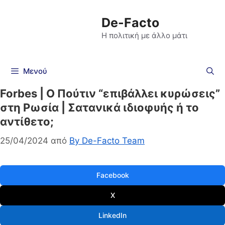
De-Facto
Η πολιτική με άλλο μάτι
Μενού
Forbes | Ο Πούτιν “επιβάλλει κυρώσεις”
στη Ρωσία | Σατανικά ιδιοφυής ή το
αντίθετο;
25/04/2024
από
By De-Facto Team
Facebook
X
LinkedIn