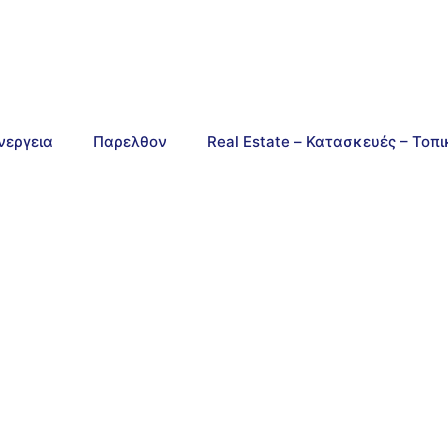
νεργεια
Παρελθον
Real Estate – Κατασκευές – Τοπ