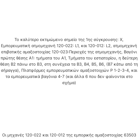
Το καλύτερο εκτιμώμενο σημείο της 1ης σύγκρουσης: X,
Εμπορευματική ατμομηχανή 120-022: L1, και 120-012: L2, ατμομηχανή
επιβατικής αμαξοστοιχίας 120-023:Περιοχές της ατμομηχανής, Βαγόνι
πρώτης θέσης Α1: τμήματα του A1, Τμήματα του εστιατορίου, η δεύτερη
θέση B2 πάνω στο B3, στη συνέχεια τα Β3, Β4, Β5, Β6, (Β7 κάτω από τη
σήραγγα), Πλατφόρμες εμπορευματικών αμαξοστοιχιών P 1-2-3-4, και
τα εμπορευματικά βαγόνια 4-7 (και άλλα 6 που δεν φαίνονται στο
σχήμα)
Οι μηχανές 120-022 και 120-012 της εμπορικής αμαξοστοιχίας 63503