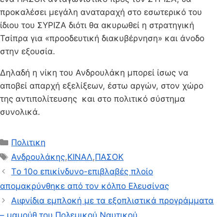
προκαλέσει μεγάλη αναταραχή στο εσωτερικό του
ίδιου του ΣΥΡΙΖΑ διότι θα ακυρωθεί η στρατηγική
Τσίπρα για «προοδευτική διακυβέρνηση» και άνοδο
στην εξουσία.
Δηλαδή η νίκη του Ανδρουλάκη μπορεί ίσως να
αποβεί απαρχή εξελίξεων, έστω αργών, στον χώρο
της αντιπολίτευσης και στο πολιτικό σύστημα
συνολικά.
Κατηγορίες
Πολιτικη
Ετικέτες
Ανδρουλάκης
,
ΚΙΝΑΛ
,
ΠΑΣΟΚ
Tο 10o επικίνδυνο-επιβλαβές πλοίο
απομακρύνθηκε από τον κόλπο Ελευσίνας
Αιφνίδια εμπλοκή με τα εξοπλιστικά προγράμματα
– μαμούθ του Πολεμικού Ναυτικού