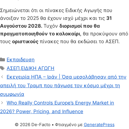
Σημειώνεται ότι οι πίνακες Ειδικής Αγωγής που
άνοιξαν το 2025 θα έχουν ισχύ μέχρι και τις
31
Αυγούστου 2028.
Τυχόν
διορισμοί που θα
πραγματοποιηθούν το καλοκαίρι
, θα προκύψουν από
τους
οριστικούς
πίνακες που θα εκδώσει το ΑΣΕΠ.
Κατηγορίες
Εκπαιδευση
Ετικέτες
ΑΣΕΠ
,
ΕΙΔΙΚΗ ΑΓΩΓΗ
Εκεχειρία ΗΠΑ – Ιράν | Όσα μεσολάβησαν από την
απειλή του Τραμπ που πάγωσε τον κόσμο μέχρι τη
συμφωνία
Who Really Controls Europe’s Energy Market in
2026? Power, Pricing, and Influence
© 2026 De-Facto
• Φτιαγμένο με
GeneratePress