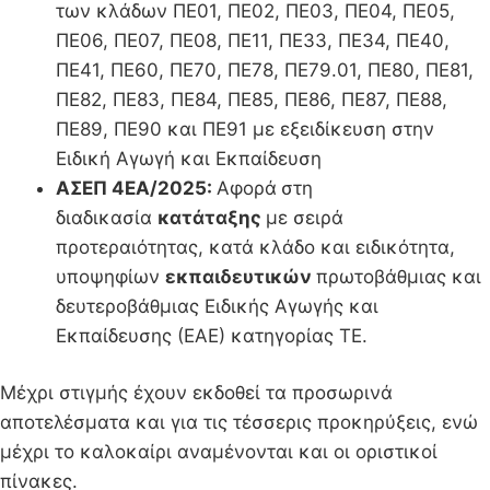
των κλάδων ΠΕ01, ΠΕ02, ΠΕ03, ΠΕ04, ΠΕ05,
ΠΕ06, ΠΕ07, ΠΕ08, ΠΕ11, ΠΕ33, ΠΕ34, ΠΕ40,
ΠΕ41, ΠΕ60, ΠΕ70, ΠΕ78, ΠΕ79.01, ΠΕ80, ΠΕ81,
ΠΕ82, ΠΕ83, ΠΕ84, ΠΕ85, ΠΕ86, ΠΕ87, ΠΕ88,
ΠΕ89, ΠΕ90 και ΠΕ91 με εξειδίκευση στην
Ειδική Αγωγή και Εκπαίδευση
ΑΣΕΠ 4ΕΑ/2025:
Αφορά
στη
διαδικασία
κατάταξης
με σειρά
προτεραιότητας, κατά κλάδο και ειδικότητα,
υποψηφίων
εκπαιδευτικών
πρωτοβάθμιας και
δευτεροβάθμιας Ειδικής Αγωγής και
Εκπαίδευσης (ΕΑΕ) κατηγορίας ΤΕ.
Μέχρι στιγμής έχουν εκδοθεί τα προσωρινά
αποτελέσματα και για τις τέσσερις προκηρύξεις, ενώ
μέχρι το καλοκαίρι αναμένονται και οι οριστικοί
πίνακες.