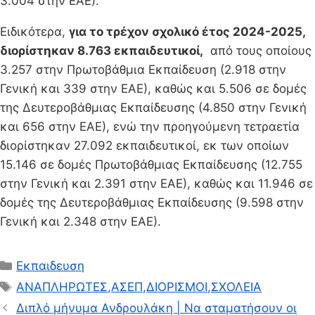
3.004 στην ΕΑΕ).
Ειδικότερα,
για το τρέχον σχολικό έτος 2024-2025,
διορίστηκαν 8.763 εκπαιδευτικοί,
από τους οποίους
3.257 στην Πρωτοβάθμια Εκπαίδευση (2.918 στην
Γενική και 339 στην ΕΑΕ), καθώς και 5.506 σε δομές
της Δευτεροβάθμιας Εκπαίδευσης (4.850 στην Γενική
και 656 στην ΕΑΕ), ενώ την προηγούμενη τετραετία
διορίστηκαν 27.092 εκπαιδευτικοί, εκ των οποίων
15.146 σε δομές Πρωτοβάθμιας Εκπαίδευσης (12.755
στην Γενική και 2.391 στην ΕΑΕ), καθώς και 11.946 σε
δομές της Δευτεροβάθμιας Εκπαίδευσης (9.598 στην
Γενική και 2.348 στην ΕΑΕ).
Κατηγορίες
Εκπαιδευση
Ετικέτες
ΑΝΑΠΛΗΡΩΤΕΣ
,
ΑΣΕΠ
,
ΔΙΟΡΙΣΜΟΙ
,
ΣΧΟΛΕΙΑ
Διπλό μήνυμα Ανδρουλάκη | Να σταματήσουν οι