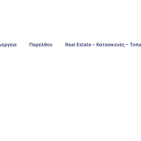
νεργεια
Παρελθον
Real Estate – Κατασκευές – Τοπ