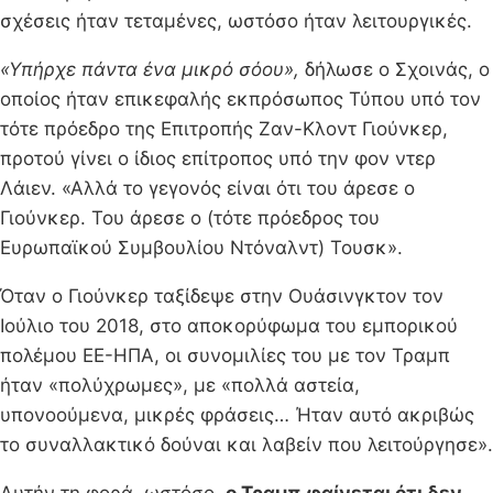
σχέσεις ήταν τεταμένες, ωστόσο ήταν λειτουργικές.
«Υπήρχε πάντα ένα μικρό σόου»,
δήλωσε ο Σχοινάς, ο
οποίος ήταν επικεφαλής εκπρόσωπος Τύπου υπό τον
τότε πρόεδρο της Επιτροπής Ζαν-Κλοντ Γιούνκερ,
προτού γίνει ο ίδιος επίτροπος υπό την φον ντερ
Λάιεν. «Αλλά το γεγονός είναι ότι του άρεσε ο
Γιούνκερ. Του άρεσε ο (τότε πρόεδρος του
Ευρωπαϊκού Συμβουλίου Ντόναλντ) Τουσκ».
Όταν ο Γιούνκερ ταξίδεψε στην Ουάσινγκτον τον
Ιούλιο του 2018, στο αποκορύφωμα του εμπορικού
πολέμου ΕΕ-ΗΠΑ, οι συνομιλίες του με τον Τραμπ
ήταν «πολύχρωμες», με «πολλά αστεία,
υπονοούμενα, μικρές φράσεις… Ήταν αυτό ακριβώς
το συναλλακτικό δούναι και λαβείν που λειτούργησε».
Αυτήν τη φορά, ωστόσο,
ο Τραμπ φαίνεται ότι δεν