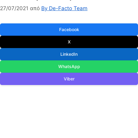
27/07/2021
από
By De-Facto Team
Facebook
X
LinkedIn
WhatsApp
Viber