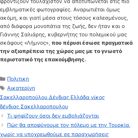
φροντίζουν τουλάχιστον να αποτυπώνεται στις πιο
εμβληματικές φωτογραφίες. Αναρωτιέται όμως
ακόμη, και γιατί μέσα στους τόσους καλεσμένους,
από διάφορα μονοπάτια της ζωής, δεν ήταν και ο
Γιάννης Σαλιάρης, κυβερνήτης του πολεμικού μας
σκάφους «Λήμνος»,
που πέρυσι έσωσε πραγματικά
την αξιοπρέπεια της χώρας μας με το γνωστό
περιστατικό της επακούμβησης.
Κατηγορίες
Πολιτικη
Ετικέτες
Αικατερίνη
Σακελλαροπούλου
,
Δένδιας
,
Ελλάδα
,
νίκος
δένδιας
,
Σακελλαροπουλου
Τι ψηφίζουν όσοι δεν εμβολιάζονται
Πώς θα αποφύγουμε τον πόλεμο με την Τουρκία,
χωρίς να υποχρεωθούμε σε παραχωρήσεις