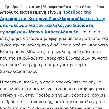
Πρόεδρος Δημοκρατίας | Άδειασμα Δένδια στη Σακελλαροπούλου
Απόλυτα εκτεθειμένη είναι η
Πρόεδρος της
Δημοκρατίας Κατερίνα Σακελλαροπούλου μετά τις
αποκαλύψεις για τον «αλληλέγγυο διασώστη
προσφύγων» Ιάσονα Αποστολόπουλο,
τον οποίο
επιχείρησε να παρασημοφορήσει με πλάγιο τρόπο και
δίχως την επιβαλλόμενη διαδικασία από το υπουργείο
Εξωτερικών. Μάλιστα, το μεγαλοπρεπές άδειασμα
που της επιφύλαξε το υπουργείο Εξωτερικών συνιστά
ένα επιπλέον ηχηρό ράπισμα για την κυρία
Σακελλαροπούλου.
Η πολιτική θύελλα, η οποία αποκαλύπτει το ρήγμα
που ολοένα και μεγαλώνει ανάμεσα σε κυβερνητικά
στελέχη και στην Προεδρία της Δημοκρατίας, άρχισε
το βράδυ της Παρασκευής, μετά την αποκάλυψη του
βουλευτή της Ν.Δ.
Κωνσταντίνου Μπογδάνου
πως