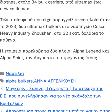
διατηρεί στόλο 34 bulk carriers, από ultramax έως
newcastlemax.
Τελευταία φορά που είχε παραγγείλει νέα πλοία ήταν
το 2023, δύο ultramax bulkers στο ναυπηγείο Cosco
Heavy Industry Zhoushan, στα 32 εκατ. δολάρια το
καθένα.
Η εταιρεία παρέλαβε τα δύο πλοία, Alpha Legend και
Alpha Spirit, τον Αύγουστο του τρέχοντος έτους.
Κατηγορίες
Ναυτιλια
Ετικέτες
alpha bulkers
,
ΑΝΝΑ ΑΓΓΕΛΙΚΟΥΣΗ
Μογκερίνι, Σανίνο, Τζεγκρέττι | Τα στελέχη της
Ε.Ε. που συνελήφθησαν για το νέο σκάνδαλο των
Βρυξελλών
Απογοήτευση στους εμπόρους μετά το ναυάγιο της