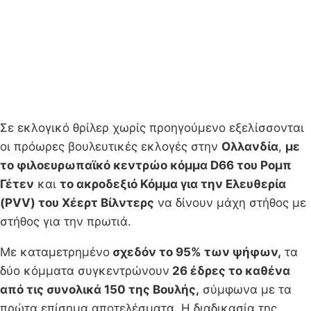
Σε εκλογικό θρίλερ χωρίς προηγούμενο εξελίσσονται
οι πρόωρες βουλευτικές εκλογές στην
Ολλανδία
,
με
το φιλοευρωπαϊκό κεντρώο κόμμα D66 του Ρομπ
Γέτεν
και
το ακροδεξιό Κόμμα για την Ελευθερία
(PVV) του Χέερτ Βίλντερς
να δίνουν μάχη στήθος με
στήθος για την πρωτιά.
Με καταμετρημένο
σχεδόν το 95% των ψήφων,
τα
δύο κόμματα συγκεντρώνουν
26 έδρες το καθένα
από τις συνολικά 150 της Βουλής,
σύμφωνα με τα
πρώτα επίσημα αποτελέσματα. Η διαδικασία της