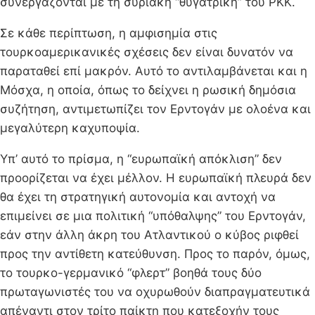
συνεργάζονται με τη συριακή “θυγατρική” του ΡΚΚ.
Σε κάθε περίπτωση, η αμφισημία στις
τουρκοαμερικανικές σχέσεις δεν είναι δυνατόν να
παραταθεί επί μακρόν. Αυτό το αντιλαμβάνεται και η
Μόσχα, η οποία, όπως το δείχνει η ρωσική δημόσια
συζήτηση, αντιμετωπίζει τον Ερντογάν με ολοένα και
μεγαλύτερη καχυποψία.
Υπ’ αυτό το πρίσμα, η “ευρωπαϊκή απόκλιση” δεν
προορίζεται να έχει μέλλον. Η ευρωπαϊκή πλευρά δεν
θα έχει τη στρατηγική αυτονομία και αντοχή να
επιμείνει σε μια πολιτική “υπόθαλψης” του Ερντογάν,
εάν στην άλλη άκρη του Ατλαντικού ο κύβος ριφθεί
προς την αντίθετη κατεύθυνση. Προς το παρόν, όμως,
το τουρκο-γερμανικό “φλερτ” βοηθά τους δύο
πρωταγωνιστές του να οχυρωθούν διαπραγματευτικά
απέναντι στον τρίτο παίκτη που κατεξοχήν τους