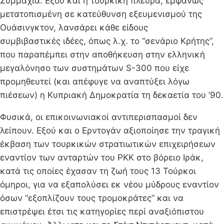
Συμμαχία. Εξού και η τουρκική πλευρά, εμφανώς
μετατοπισμένη σε κατεύθυνση εξευμενισμού της
Ουάσινγκτον, λανσάρει κάθε είδους
συμβιβαστικές ιδέες, όπως λ.χ. το “σενάριο Κρήτης”,
που παραπέμπει στην αποθήκευση στην ελληνική
μεγαλόνησο των συστημάτων S-300 που είχε
προμηθευτεί (και απέφυγε να αναπτύξει λόγω
πιέσεων) η Κυπριακή Δημοκρατία τη δεκαετία του ’90.
Φυσικά, οι επικοινωνιακοί αντιπερισπασμοί δεν
λείπουν. Εξού και ο Ερντογάν αξιοποίησε την τραγική
έκβαση των τουρκικών στρατιωτικών επιχειρήσεων
εναντίον των ανταρτών του ΡΚΚ στο βόρειο Ιράκ,
κατά τις οποίες έχασαν τη ζωή τους 13 Τούρκοι
όμηροι, για να εξαπολύσει εκ νέου μύδρους εναντίον
όσων “εξοπλίζουν τους τρομοκράτες” και να
επιστρέψει έτσι τις κατηγορίες περί αναξιόπιστου