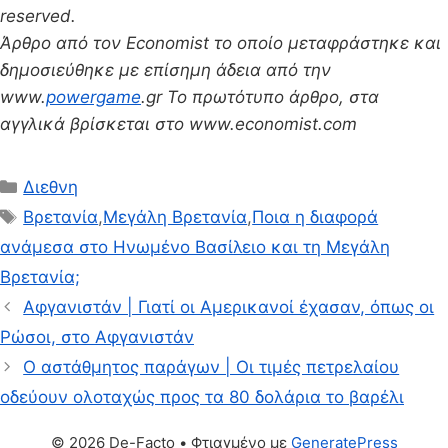
reserved.
Άρθρο από τον Economist το οποίο μεταφράστηκε και
δημοσιεύθηκε με επίσημη άδεια από την
www.
powergame
.gr Το πρωτότυπο άρθρο, στα
αγγλικά βρίσκεται στο www.economist.com
Κατηγορίες
Διεθνη
Ετικέτες
Βρετανία
,
Μεγάλη Βρετανία
,
Ποια η διαφορά
ανάμεσα στο Ηνωμένο Βασίλειο και τη Μεγάλη
Βρετανία;
Αφγανιστάν | Γιατί οι Αμερικανοί έχασαν, όπως οι
Ρώσοι, στο Αφγανιστάν
O αστάθμητος παράγων | Οι τιμές πετρελαίου
οδεύουν ολοταχώς προς τα 80 δολάρια το βαρέλι
© 2026 De-Facto
• Φτιαγμένο με
GeneratePress