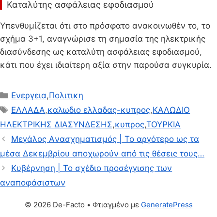
Καταλύτης ασφάλειας εφοδιασμού
Υπενθυμίζεται ότι στο πρόσφατο ανακοινωθέν το, το
σχήμα 3+1, αναγνώρισε τη σημασία της ηλεκτρικής
διασύνδεσης ως καταλύτη ασφάλειας εφοδιασμού,
κάτι που έχει ιδιαίτερη αξία στην παρούσα συγκυρία.
Κατηγορίες
Ενεργεια
,
Πολιτικη
Ετικέτες
ΕΛΛΑΔΑ
,
καλωδιο ελλαδας-κυπρος
,
ΚΑΛΩΔΙΟ
ΗΛΕΚΤΡΙΚΗΣ ΔΙΑΣΥΝΔΕΣΗΣ
,
κυπρος
,
ΤΟΥΡΚΙΑ
Μεγάλος Aνασχηματισμός | Το αργότερο ως τα
μέσα Δεκεμβρίου αποχωρούν από τις θέσεις τους…
Κυβέρνηση | Το σχέδιο προσέγγισης των
αναποφάσιστων
© 2026 De-Facto
• Φτιαγμένο με
GeneratePress