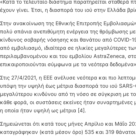
«Κατά το τελευταίο διάστημα παρατηρείται σταθερά
έχουν γίνει. Έτσι, η διασπορά του ιού στην Ελλάδα βρ
Στην ανακοίνωση της Εθνικής Επιτροπής Εμβολιασμών 
πολύ σπάνια ανεπιθύμητη ενέργεια της θρόμβωσης με θ
κίνδυνος σοβαρής νόσησης και θανάτου από COVID-19
από εμβολιασμό, ιδιαίτερα σε ηλικίες μεγαλύτερες τ
περιλαμβανομένου και του εμβολίου AstraZeneca, στα
επικαιροποιούνται σύμφωνα με τα νεότερα δεδομένα» 
Στις 27/4/2021, η ΕΕΕ ανέλυσε νεότερα και πιο λεπ
υπόψη την υψηλή έως μέτρια διασπορά του ιού SARS-
μεγαλύτερου κινδύνου από τη νόσο σε σύγκριση με τον
κάθε φορά, οι συστάσεις εκείνες ήταν συναρτημένες 
η οποία ήταν υψηλή ως μέτρια [4].
Σημειώνεται ότι κατά τους μήνες Απρίλιο και Μάΐο 2
καταγράφηκαν (κατά μέσον όρο) 535 και 319 θάνατοι 