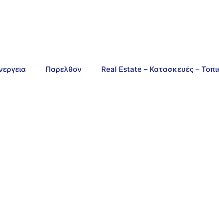
νεργεια
Παρελθον
Real Estate – Κατασκευές – Τοπ