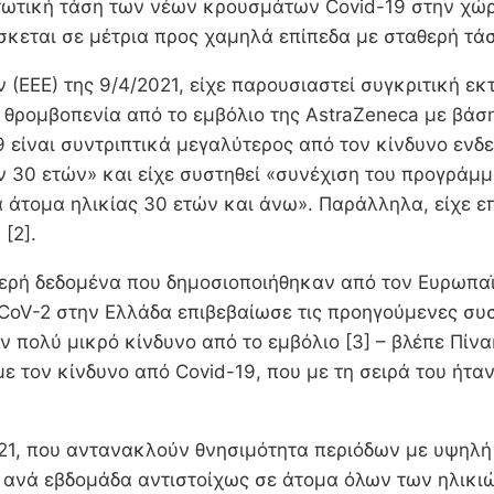
 πτωτική τάση των νέων κρουσμάτων Covid-19 στην χ
ίσκεται σε μέτρια προς χαμηλά επίπεδα με σταθερή τάσ
(ΕΕΕ) της 9/4/2021, είχε παρουσιαστεί συγκριτική εκ
ρομβοπενία από το εμβόλιο της AstraZeneca με βάση τ
 είναι συντριπτικά μεγαλύτερος από τον κίνδυνο εν
ων 30 ετών» και είχε συστηθεί «συνέχιση του προγράμ
 άτομα ηλικίας 30 ετών και άνω». Παράλληλα, είχε επ
[2].
τομερή δεδομένα που δημοσιοποιήθηκαν από τον Ευρω
CoV-2 στην Ελλάδα επιβεβαίωσε τις προηγούμενες συσ
 πολύ μικρό κίνδυνο από το εμβόλιο [3] – βλέπε Πίνα
με τον κίνδυνο από Covid-19, που με τη σειρά του ήτ
021, που αντανακλούν θνησιμότητα περιόδων με υψηλή
ανά εβδομάδα αντιστοίχως σε άτομα όλων των ηλικιών 