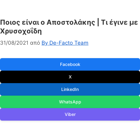
Ποιος είναι ο Αποστολάκης | Τι έγινε με
Χρυσοχοΐδη
31/08/2021
από
By De-Facto Team
Facebook
X
LinkedIn
WhatsApp
Viber