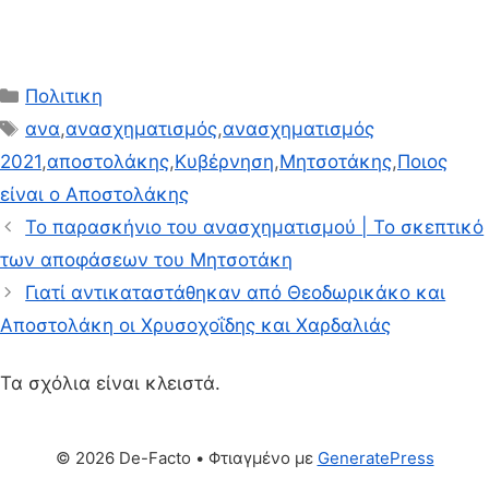
Κατηγορίες
Πολιτικη
Ετικέτες
ανα
,
ανασχηματισμός
,
ανασχηματισμός
2021
,
αποστολάκης
,
Κυβέρνηση
,
Μητσοτάκης
,
Ποιος
είναι ο Αποστολάκης
Το παρασκήνιο του ανασχηματισμού | Το σκεπτικό
των αποφάσεων του Μητσοτάκη
Γιατί αντικαταστάθηκαν από Θεοδωρικάκο και
Αποστολάκη οι Χρυσοχοΐδης και Χαρδαλιάς
Τα σχόλια είναι κλειστά.
© 2026 De-Facto
• Φτιαγμένο με
GeneratePress