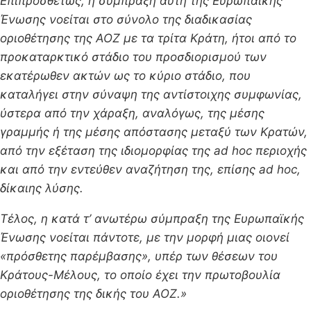
Επιπροσθέτως, η σύμπραξη αυτή της Ευρωπαϊκής
Ένωσης νοείται στο σύνολο της διαδικασίας
οριοθέτησης της ΑΟΖ με τα τρίτα Κράτη, ήτοι από το
προκαταρκτικό στάδιο του προσδιορισμού των
εκατέρωθεν ακτών ως το κύριο στάδιο, που
καταλήγει στην σύναψη της αντίστοιχης συμφωνίας,
ύστερα από την χάραξη, αναλόγως, της μέσης
γραμμής ή της μέσης απόστασης μεταξύ των Κρατών,
από την εξέταση της ιδιομορφίας της
ad
hoc
περιοχής
και από την εντεύθεν αναζήτηση της, επίσης
ad
hoc
,
δίκαιης λύσης.
Τέλος, η κατά τ’ ανωτέρω σύμπραξη της Ευρωπαϊκής
Ένωσης νοείται πάντοτε, με την μορφή μιας οιονεί
«
πρόσθετης παρέμβασης
», υπέρ των θέσεων του
Κράτους-Μέλους, το οποίο έχει την πρωτοβουλία
οριοθέτησης της δικής του ΑΟΖ.»