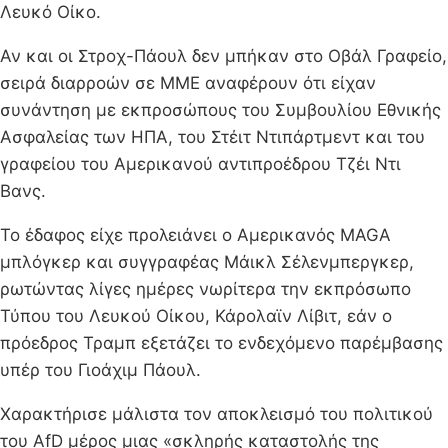
Λευκό Οίκο.
Αν και οι Στροχ-Πάουλ δεν μπήκαν στο Οβάλ Γραφείο,
σειρά διαρροών σε ΜΜΕ αναφέρουν ότι είχαν
συνάντηση με εκπροσώπους του Συμβουλίου Εθνικής
Ασφαλείας των ΗΠΑ, του Στέιτ Ντιπάρτμεντ και του
γραφείου του Αμερικανού αντιπροέδρου Τζέι Ντι
Βανς.
Το έδαφος είχε προλειάνει ο Αμερικανός MAGA
μπλόγκερ και συγγραφέας Μάικλ Σέλενμπεργκερ,
ρωτώντας λίγες ημέρες νωρίτερα την εκπρόσωπο
Τύπου του Λευκού Οίκου, Κάρολαϊν Λίβιτ, εάν ο
πρόεδρος Τραμπ εξετάζει το ενδεχόμενο παρέμβασης
υπέρ του Γιοάχιμ Πάουλ.
Χαρακτήρισε μάλιστα τον αποκλεισμό του πολιτικού
του AfD μέρος μιας «σκληρής καταστολής της