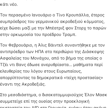
κάτι νέο.
Τον περασμένο Ιανουάριο ο Τίνο Κρουπάλλα, έτερος
συμπρόεδρος του γερμανικού ακροδεξιού κόμματος,
είχε δώσει μαζί με την Μπέατριξ φον Στορχ το παρών
στην ορκωμοσία του προέδρου Τραμπ.
Τον Φεβρουάριο, η Άλις Βάιντελ συναντήθηκε με τον
αντιπρόεδρο των ΗΠΑ στο περιθώριο της Διάσκεψης
Ασφαλείας του Μονάχου, από το βήμα της οποίας ο
Τζέι ντι Βανς έδωσε ανερυθρίαστα… μαθήματα περί
ελευθερίας του λόγου στους Ευρωπαίους,
απορρίπτοντας τα δημοκρατικά «τείχη προστασίας»
έναντι της Ακροδεξιάς.
Στο μεσοδιάστημα, ο δισεκατομμυριούχος Έλον Μασκ
συμμετείχε επί της ουσίας στην προεκλογική
εκστρατεία του AfD στη Γερμανία, ενόσω ήταν ακόμη