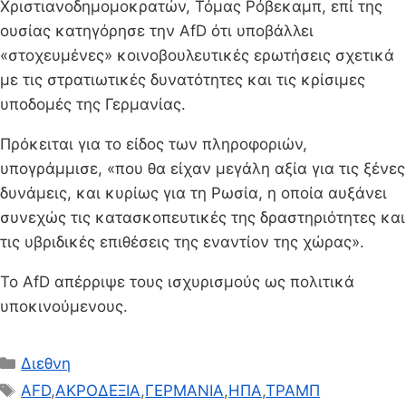
Χριστιανοδημομοκρατών, Τόμας Ρόβεκαμπ, επί της
ουσίας κατηγόρησε την AfD ότι υποβάλλει
«στοχευμένες» κοινοβουλευτικές ερωτήσεις σχετικά
με τις στρατιωτικές δυνατότητες και τις κρίσιμες
υποδομές της Γερμανίας.
Πρόκειται για το είδος των πληροφοριών,
υπογράμμισε, «που θα είχαν μεγάλη αξία για τις ξένες
δυνάμεις, και κυρίως για τη Ρωσία, η οποία αυξάνει
συνεχώς τις κατασκοπευτικές της δραστηριότητες και
τις υβριδικές επιθέσεις της εναντίον της χώρας».
Το AfD απέρριψε τους ισχυρισμούς ως πολιτικά
υποκινούμενους.
Κατηγορίες
Διεθνη
Ετικέτες
AFD
,
ΑΚΡΟΔΕΞΙΑ
,
ΓΕΡΜΑΝΙΑ
,
ΗΠΑ
,
ΤΡΑΜΠ