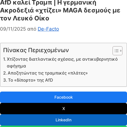
AfD καλεί Τραμπ | Η γερμανική
Ακροδεξιά «χτίζει» MAGA δεσμούς με
τον Λευκό Οίκο
09/11/2025
από
De-Facto
Πίνακας Περιεχομένων
Χτίζοντας διατλαντικές σχέσεις, με αντικυβερνητικό
αφήγημα
Αποζητώντας τις τραμπικές «πλάτες»
Το «δίπορτο» της AfD
Facebook
X
LinkedIn