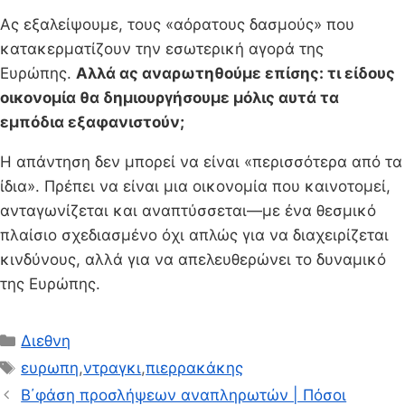
Ας εξαλείψουμε, τους «αόρατους δασμούς» που
κατακερματίζουν την εσωτερική αγορά της
Ευρώπης.
Αλλά ας αναρωτηθούμε επίσης: τι είδους
οικονομία θα δημιουργήσουμε μόλις αυτά τα
εμπόδια εξαφανιστούν;
Η απάντηση δεν μπορεί να είναι «περισσότερα από τα
ίδια». Πρέπει να είναι μια οικονομία που καινοτομεί,
ανταγωνίζεται και αναπτύσσεται—με ένα θεσμικό
πλαίσιο σχεδιασμένο όχι απλώς για να διαχειρίζεται
κινδύνους, αλλά για να απελευθερώνει το δυναμικό
της Ευρώπης.
Κατηγορίες
Διεθνη
Ετικέτες
ευρωπη
,
ντραγκι
,
πιερρακάκης
Β΄φάση προσλήψεων αναπληρωτών | Πόσοι