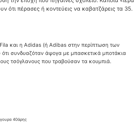
ση την εποχή που πήγαινες σχολείο. Κάποια «ιερά
υν ότι πέρασες ή κοντεύεις να καβατζάρεις τα 35.
Fila και η Adidas (ή Adibas στην περίπτωση των
υ ότι συνδυαζόταν άψογα με μπασκετικά μποτάκια
λους τσόγλανους που τραβούσαν τα κουμπιά.
σίγουρα 40άρης