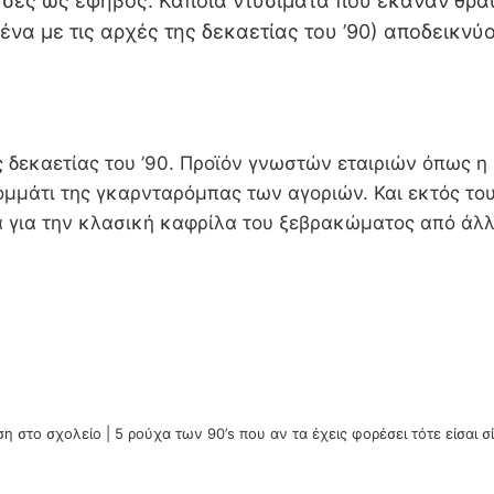
σες ως έφηβος. Κάποια ντυσίματα που έκαναν θραύ
α με τις αρχές της δεκαετίας του ’90) αποδεικνύο
ς δεκαετίας του ’90. Προϊόν γνωστών εταιριών όπως η 
μμάτι της γκαρνταρόμπας των αγοριών. Και εκτός το
τα για την κλασική καφρίλα του ξεβρακώματος από άλ
 στο σχολείο | 5 ρούχα των 90’s που αν τα έχεις φορέσει τότε είσαι 