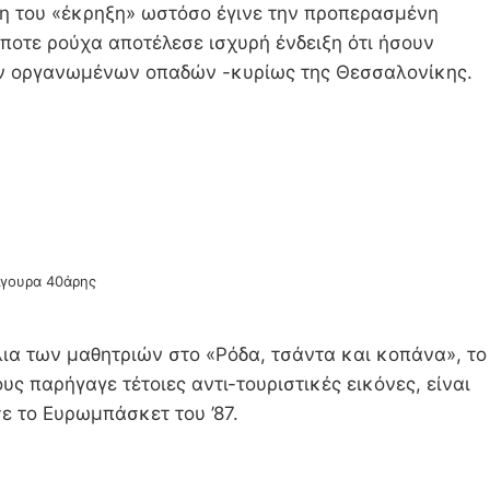
λη του «έκρηξη» ωστόσο έγινε την προπερασμένη
ήποτε ρούχα αποτέλεσε ισχυρή ένδειξη ότι ήσουν
 των οργανωμένων οπαδών -κυρίως της Θεσσαλονίκης.
σίγουρα 40άρης
ια των μαθητριών στο «Ρόδα, τσάντα και κοπάνα», το
ς παρήγαγε τέτοιες αντι-τουριστικές εικόνες, είναι
ε το Ευρωμπάσκετ του ’87.