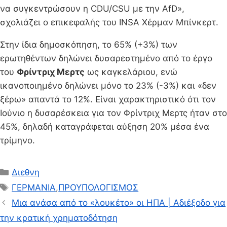
να συγκεντρώσουν η CDU/CSU με την AfD»,
σχολιάζει ο επικεφαλής του INSA Χέρμαν Μπίνκερτ.
Στην ίδια δημοσκόπηση, το 65% (+3%) των
ερωτηθέντων δηλώνει δυσαρεστημένο από το έργο
του
Φρίντριχ Μερτς
ως καγκελάριου, ενώ
ικανοποιημένο δηλώνει μόνο το 23% (-3%) και «δεν
ξέρω» απαντά το 12%. Είναι χαρακτηριστικό ότι τον
Ιούνιο η δυσαρέσκεια για τον Φρίντριχ Μερτς ήταν στο
45%, δηλαδή καταγράφεται αύξηση 20% μέσα ένα
τρίμηνο.
Κατηγορίες
Διεθνη
Ετικέτες
ΓΕΡΜΑΝΙΑ
,
ΠΡΟΥΠΟΛΟΓΙΣΜΟΣ
Μια ανάσα από το «λουκέτο» οι ΗΠΑ | Αδιέξοδο για
την κρατική χρηματοδότηση