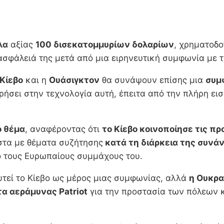
λα
αξίας
100 δισεκατομμυρίων δολαρίων
, χρηματοδ
ασφάλειά της μετά από μια ειρηνευτική συμφωνία με 
Κίεβο
και η
Ουάσιγκτον
θα συνάψουν επίσης μια
συμ
ήσει στην τεχνολογία αυτή, έπειτα από την πλήρη ει
ο θέμα
, αναφέροντας ότι
το Κίεβο κοινοποίησε τις πρ
στα με θέματα συζήτησης
κατά τη διάρκεια της συνά
ό τους Ευρωπαίους συμμάχους του.
υτεί το Κίεβο ως μέρος μιας συμφωνίας, αλλά
η Ουκρα
α αεράμυνας Patriot
για την προστασία των πόλεων κ