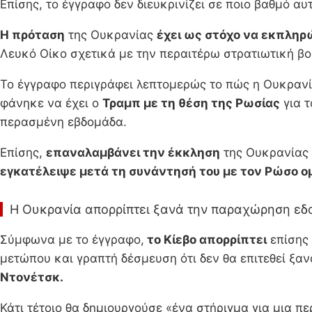
Επίσης, το έγγραφο δεν διευκρινίζει σε ποιο βαθμό αυ
Η πρόταση
της Ουκρανίας
έχει ως στόχο να εκπληρώ
Λευκό Οίκο σχετικά με την περαιτέρω στρατιωτική β
Το έγγραφο περιγράφει λεπτομερώς το πώς η Ουκρανί
φάνηκε να έχει ο
Τραμπ με τη θέση της Ρωσίας
για τ
περασμένη εβδομάδα.
Επίσης,
επαναλαμβάνει την έκκληση
της Ουκρανίας
εγκατέλειψε μετά τη συνάντησή του με τον Ρώσο ο
Η Ουκρανία απορρίπτει ξανά την παραχώρηση ε
Σύμφωνα με το έγγραφο,
το Κίεβο απορρίπτει
επίσης
μετώπου και γραπτή δέσμευση ότι δεν θα επιτεθεί ξα
Ντονέτσκ.
Κάτι τέτοιο θα δημιουργούσε «ένα στήριγμα για μια 