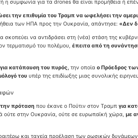
τή η συμφωνία για τα drones θα είναι προμήθεια ή επέ
σει την επιθυμία του Τραμπ να ωφελήσει την αμερι
οήθεια των ΗΠΑ προς την Ουκρανία, απάντησε:
«Δεν δ
α σκοπεύει να αντιδράσει στη (νέα) στάση της κυβέρ
ον τερματισμό του πολέμου,
έπειτα από τη συνάντησ
για κατάπαυση του πυρός,
την οποία
ο Πρόεδρος των
μόλογό του
υπέρ της επιδίωξης μιας συνολικής ειρηνε
δαφών
την πρόταση
που έκανε ο Πούτιν στον Τραμπ
για κα
νά ούτε στην Ουκρανία, ούτε σε ευρωπαϊκή χώρα,
με α
περαιτέρω και ταχεία προέλαση των ρωσικών δυνάμεων