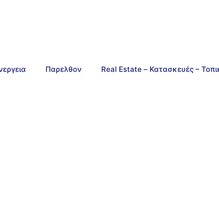
νεργεια
Παρελθον
Real Estate – Κατασκευές – Τοπ