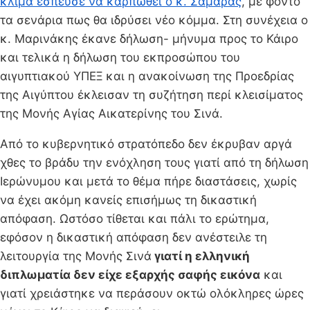
κλίμα έσπευσε να καρπωθεί ο κ. Σαμαράς
, με φόντο
τα σενάρια πως θα ιδρύσει νέο κόμμα. Στη συνέχεια ο
κ. Μαρινάκης έκανε δήλωση- μήνυμα προς το Κάιρο
και τελικά η δήλωση του εκπροσώπου του
αιγυπτιακού ΥΠΕΞ και η ανακοίνωση της Προεδρίας
της Αιγύπτου έκλεισαν τη συζήτηση περί κλεισίματος
της Μονής Αγίας Αικατερίνης του Σινά.
Από το κυβερνητικό στρατόπεδο δεν έκρυβαν αργά
χθες το βράδυ την ενόχληση τους γιατί από τη δήλωση
Ιερώνυμου και μετά το θέμα πήρε διαστάσεις, χωρίς
να έχει ακόμη κανείς επισήμως τη δικαστική
απόφαση. Ωστόσο τίθεται και πάλι το ερώτημα,
εφόσον η δικαστική απόφαση δεν ανέστειλε τη
λειτουργία της Μονής Σινά
γιατί η ελληνική
διπλωματία δεν είχε εξαρχής σαφής εικόνα
και
γιατί χρειάστηκε να περάσουν οκτώ ολόκληρες ώρες