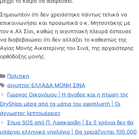
μέχρι το Κάιρο να διαψεύσει.
Σημειωτέον ότι δεν χρειάστηκε πάντως τελικά να
επικοινωνήσει και προσωπικά ο κ. Μητσοτάκης με
τον κ.Αλ Σίσι, καθώς η αιγυπτιακή πλευρά έσπευσε
να διαβεβαιώσει ότι δεν αλλάζει το καθεστώς της
Αγίας Μονής Αικατερίνης του Σινά, της αρχαιότερης
ορθόδοξης μονής.
Κατηγορίες
Πολιτικη
Ετικέτες
αίγυπτος
,
ΕΛΛΆΔΑ
,
ΜΟΝΗ ΣΙΝΑ
Γιώργος Οικονόμου | Η άνοδος και η πτώση της
DryShips μέσα από τα μάτια του εφοπλιστή | Οι
άγνωστες λεπτομέρειες
Σήμα SOS από Π. Λασκαρίδη | Σε 5 χρόνια δεν θα
υπάρχει ελληνικό νηολόγιο | Θα χρειάζονται 100.000