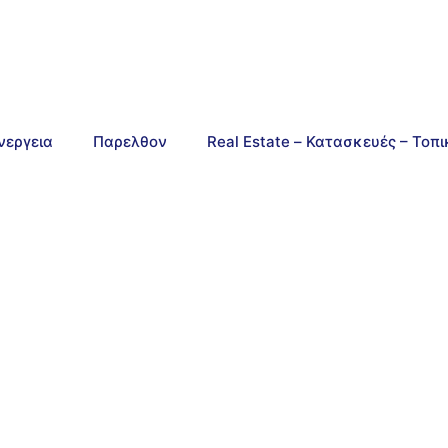
νεργεια
Παρελθον
Real Estate – Κατασκευές – Τοπ