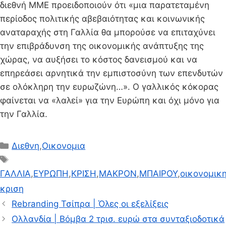
διεθνή ΜΜΕ προειδοποιούν ότι «μια παρατεταμένη
περίοδος πολιτικής αβεβαιότητας και κοινωνικής
αναταραχής στη Γαλλία θα μπορούσε να επιταχύνει
την επιβράδυνση της οικονομικής ανάπτυξης της
χώρας, να αυξήσει το κόστος δανεισμού και να
επηρεάσει αρνητικά την εμπιστοσύνη των επενδυτών
σε ολόκληρη την ευρωζώνη…». Ο γαλλικός κόκορας
φαίνεται να «λαλεί» για την Ευρώπη και όχι μόνο για
την Γαλλία.
Κατηγορίες
Διεθνη
,
Οικονομια
Ετικέτες
ΓΑΛΛΙΑ
,
ΕΥΡΩΠΗ
,
ΚΡΙΣΗ
,
ΜΑΚΡΟΝ
,
ΜΠΑΙΡΟΥ
,
οικονομικ
κριση
Rebranding Τσίπρα | Όλες οι εξελίξεις
Ολλανδία | Βόμβα 2 τρισ. ευρώ στα συνταξιοδοτικά