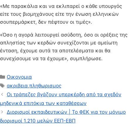
«Με παρακάλια και να εκλιπαρεί ο κάθε υπουργός
είτε τους βιομηχάνους είτε την ένωση ελληνικών
σουπερμάρκετ, δεν πέφτουν οι τιμές».
«Όσο η αγορά λειτουργεί ασύδοτη, όσο οι ορέξεις της
απληστίας των κερδών συνεχίζονται με αμείωτη
ένταση, έχουμε αυτά τα αποτελέσματα και θα
συνεχίσουμε να τα έχουμε», συμπλήρωσε.
Κατηγορίες
Οικονομια
Ετικέτες
ακριβεια
,
πληθωρισμος
Οι τράπεζες βγάζουν υπερκέρδη από τα σχεδόν
μηδενικά επιτόκια των καταθέσεων
Διορισμοί εκπαιδευτικών | Το ΦΕΚ για τον μόνιμο
διορισμοί 1.210 μελών ΕΕΠ-ΕΒΠ