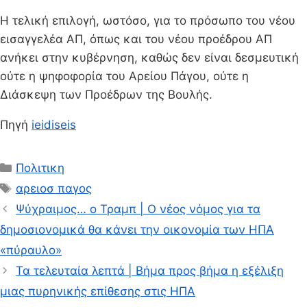
Η τελική επιλογή, ωστόσο, για το πρόσωπο του νέου
εισαγγελέα ΑΠ, όπως και του νέου προέδρου ΑΠ
ανήκει στην κυβέρνηση, καθώς δεν είναι δεσμευτική
ούτε η ψηφοφορία του Αρείου Πάγου, ούτε η
Διάσκεψη των Προέδρων της Βουλής.
Πηγή
ieidiseis
Κατηγορίες
Πολιτικη
Ετικέτες
αρειοσ παγος
Ψύχραιμος… ο Τραμπ | Ο νέος νόμος για τα
δημοσιονομικά θα κάνει την οικονομία των ΗΠΑ
«πύραυλο»
Τα τελευταία λεπτά | Βήμα προς βήμα η εξέλιξη
μιας πυρηνικής επίθεσης στις ΗΠΑ