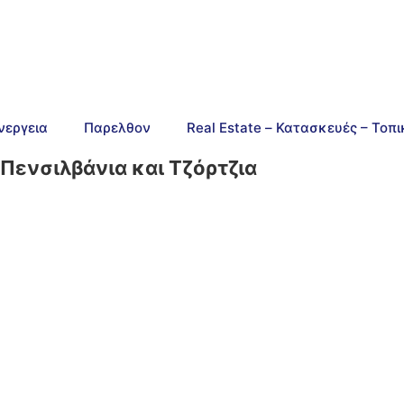
νεργεια
Παρελθον
Real Estate – Κατασκευές – Τοπ
 Πενσιλβάνια και Τζόρτζια