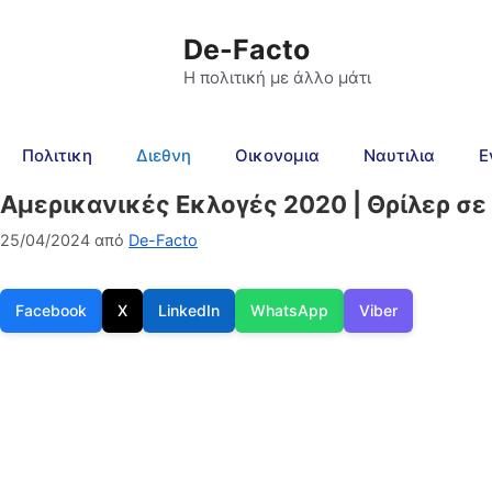
De-Facto
Η πολιτική με άλλο μάτι
Πολιτικη
Διεθνη
Οικονομια
Ναυτιλια
Ε
Αμερικανικές Εκλογές 2020 | Θρίλερ σε
25/04/2024
από
De-Facto
Facebook
X
LinkedIn
WhatsApp
Viber