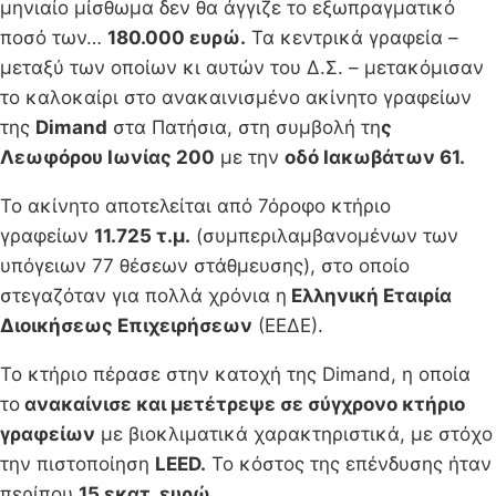
μηνιαίο μίσθωμα δεν θα άγγιζε το εξωπραγματικό
ποσό των…
180.000 ευρώ.
Τα κεντρικά γραφεία –
μεταξύ των οποίων κι αυτών του Δ.Σ. – μετακόμισαν
το καλοκαίρι στο ανακαινισμένο ακίνητο γραφείων
της
Dimand
στα Πατήσια, στη συμβολή τη
ς
Λεωφόρου Ιωνίας 200
με την
οδό Ιακωβάτων 61.
Το ακίνητο αποτελείται από 7όροφο κτήριο
γραφείων
11.725 τ.μ.
(συμπεριλαμβανομένων των
υπόγειων 77 θέσεων στάθμευσης), στο οποίο
στεγαζόταν για πολλά χρόνια η
Ελληνική Εταιρία
Διοικήσεως Επιχειρήσεων
(ΕΕΔΕ).
Το κτήριο πέρασε στην κατοχή της Dimand, η οποία
το
ανακαίνισε και μετέτρεψε σε σύγχρονο κτήριο
γραφείων
με βιοκλιματικά χαρακτηριστικά, με στόχο
την πιστοποίηση
LEED.
Το κόστος της επένδυσης ήταν
περίπου
15 εκατ. ευρώ.