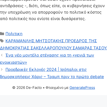
αντιδράσεις -, διότι, όπως είπε, οι κυβερνήσεις έχουν
την υποχρέωση να απορροφούν το πολιτικό κόστος
από πολιτικές που ενίοτε είναι δυσάρεστες.
Κατηγορίες
Πολιτικη
Ετικέτες
ΚΑΡΑΜΑΝΛΗΣ
,
ΜΗΤΣΟΤΑΚΗΣ
,
ΠΡΟΕΔΡΟΣ ΤΗΣ
ΔΗΜΟΚΡΑΤΙΑΣ
,
ΣΑΚΕΛΛΑΡΟΠΟΥΛΟΥ
,
ΣΑΜΑΡΑΣ
,
ΤΑΣΟΥ
Ένα νέο μοντέλο στέγασης για τη «γενιά των
ενοικιαστών»
Προεδρικές Εκλογές 2024 | Ισόπαλοι στις
δημοσκοπήσεις Χάρις – Τραμπ πριν το πρώτο debate
© 2026 De-Facto
• Φτιαγμένο με
GeneratePress