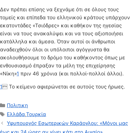
Δεν πρέπει επίσης να ξεχνάμε ότι σε όλους τους
τομείς και επίπεδα του ελληνικού κράτους υπάρχουν
εκατοντάδες «Τσιόδρες» και καθήκον της ηγεσίας
είναι να τους ανακαλύψει και να τους αξιοποιήσει
κατάλληλα και άμεσα. Όταν αυτοί οι άνθρωποι
αναδειχθούν όλοι οι υπόλοιποι αγόγγυστα θα
ακολουθήσουμε το δρόμο του καθήκοντος όπως με
ενθουσιασμό έπραξαν τα μέλη της επιχείρησης
«Νίκη»
1
πριν 46 χρόνια (και πολλοί-πολλοί άλλοι).
1
 Το κείμενο αφιερώνεται σε αυτούς τους ήρωες.
Κατηγορίες
Πολιτικη
Ετικέτες
Ελλάδα
,
Τουρκία
Υφυπουργός Εσωτερικών Καράογλου: «Μόνοι μας
έως και 24 ώρες αν γίνει κάτι στο Αιγαίο»