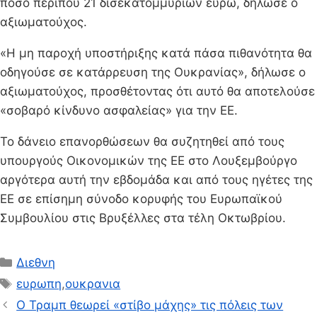
ποσό περίπου 21 δισεκατομμυρίων ευρώ, δήλωσε ο
αξιωματούχος.
«Η μη παροχή υποστήριξης κατά πάσα πιθανότητα θα
οδηγούσε σε κατάρρευση της Ουκρανίας», δήλωσε ο
αξιωματούχος, προσθέτοντας ότι αυτό θα αποτελούσε
«σοβαρό κίνδυνο ασφαλείας» για την ΕΕ.
Το δάνειο επανορθώσεων θα συζητηθεί από τους
υπουργούς Οικονομικών της ΕΕ στο Λουξεμβούργο
αργότερα αυτή την εβδομάδα και από τους ηγέτες της
ΕΕ σε επίσημη σύνοδο κορυφής του Ευρωπαϊκού
Συμβουλίου στις Βρυξέλλες στα τέλη Οκτωβρίου.
Κατηγορίες
Διεθνη
Ετικέτες
ευρωπη
,
ουκρανια
Ο Τραμπ θεωρεί «στίβο μάχης» τις πόλεις των