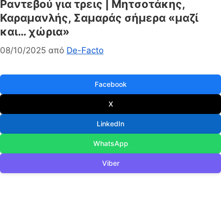
Ραντεβού για τρεις | Μητσοτάκης,
Καραμανλής, Σαμαράς σήμερα «μαζί
και… χώρια»
08/10/2025
από
De-Facto
Facebook
X
LinkedIn
WhatsApp
Viber