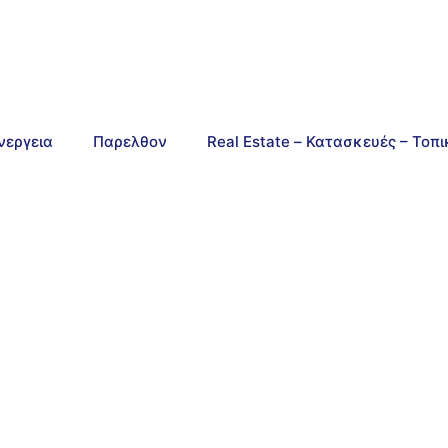
νεργεια
Παρελθον
Real Estate – Κατασκευές – Τοπ