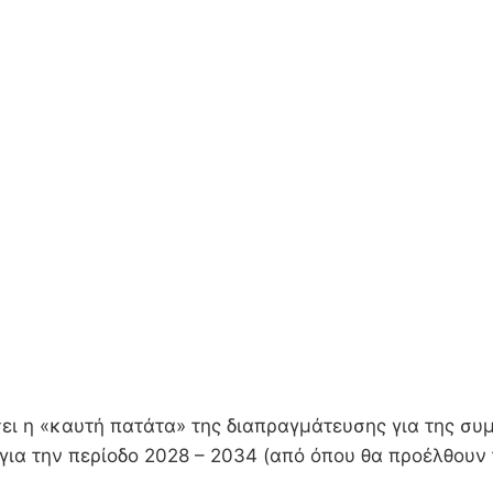
σει η «καυτή πατάτα» της διαπραγμάτευσης για της σ
ια την περίοδο 2028 – 2034 (από όπου θα προέλθουν