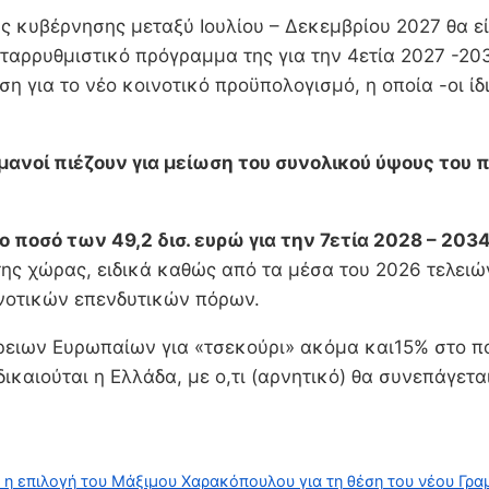
 κυβέρνησης μεταξύ Ιουλίου – Δεκεμβρίου 2027 θα είν
ταρρυθμιστικό πρόγραμμα της για την 4ετία 2027 -203
 για το νέο κοινοτικό προϋπολογισμό, η οποία -οι ίδ
ρμανοί πιέζουν για μείωση του συνολικού ύψους του 
 ποσό των 49,2 δισ. ευρώ για την 7ετία 2028 – 2034
της χώρας, ειδικά καθώς από τα μέσα του 2026 τελειώ
ινοτικών επενδυτικών πόρων.
ειων Ευρωπαίων για «τσεκούρι» ακόμα και15% στο ποσό
δικαιούται η Ελλάδα, με ο,τι (αρνητικό) θα συνεπάγετ
 η επιλογή του Μάξιμου Χαρακόπουλου για τη θέση του νέου Γρ