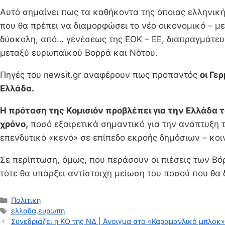
Αυτό σημαίνει πως τα καθήκοντα της όποιας ελληνικής
που θα πρέπει να διαμορφώσει το νέο οικονομικό – με
δύσκολη, από… γενέσεως της ΕΟΚ – ΕΕ, διαπραγμάτευση
μεταξύ ευρωπαϊκού Βορρά και Νότου.
Πηγές του newsit.gr αναφέρουν πως προπαντός
οι Γε
Ελλάδα.
Η πρόταση της Κομισιόν προβλέπει για την Ελλάδα το
χρόνο,
ποσό εξαιρετικά σημαντικό για την ανάπτυξη 
επενδυτικό «κενό» σε επίπεδο εκροής δημόσιων – κο
Σε περίπτωση, όμως, που περάσουν οι πιέσεις των Βόρ
τότε θα υπάρξει αντίστοιχη μείωση του ποσού που θα 
Κατηγορίες
Πολιτικη
Ετικέτες
ελλαδα
,
ευρωπη
Συνεδριάζει η ΚΟ της ΝΔ | Άνοιγμα στο «Καραμανλικό μπλοκ»