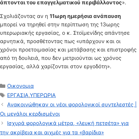
άπτονται του επαγγελματικού περιβάλλοντος
».
Σχολιάζοντας αν η
11ωρη ημερήσια ανάπαυση
μπορεί να τηρηθεί στην περίπτωση της 13ωρης
υπερωριακής εργασίας, ο κ. Στοϊμενίδης απάντησε
αρνητικά, προσθέτοντας πως «υπάρχουν και οι
χρόνοι προετοιμασίας και μετάβασης και επιστροφής
από τη δουλειά, που δεν μετριούνται ως χρόνος
εργασίας, αλλά χαρίζονται στον εργοδότη».
Κατηγορίες
Οικονομια
Ετικέτες
ΕΡΓΑΣΙΑ
,
ΥΠΕΡΩΡΙΑ
Ανακοινώθηκαν οι νέοι φορολογικοί συντελεστές |
Οι μεγάλοι κερδισμένοι
Ισχυρά φορολογικά μέτρα, «λευκή πετσέτα» για
την ακρίβεια και αιχμές για τα «βαρίδια»