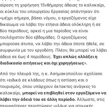
αίρεση τη χορήγηση 15νθήμερης άδειας το καλοκαίρι,
οι κύκλοι του υπουργείου Εργασίας απάντησαν ότι
«μέχρι σήμερα, βάσει νόμου, ο εργαζόμενος είχε
δικαίωμα να λάβει την ετήσια άδεια ολόκληρη ή σε
δύο περιόδους, αρκεί η μια περίοδος να είναι
τουλάχιστον δύο εβδομάδες. Ο εργαζόμενος
μπορούσε άτυπα, να λάβει την άδεια όποτε ήθελε, σε
συμφωνία με τον εργοδότη. Πλέον, θα μπορεί να λάβει
άδεια σε έως 4 περιόδους.
Έχει απλώς αλλάξει η
διαδικασία αιτήσεως και όχι χορηγήσεως
».
Από την πλευρά της, η κ. Ασημακοπούλου σχολίασε
ότι «ειδικά σε κλάδους όπως η εστίαση και ο
τουρισμός, όπου υπάρχουν έκτακτες ανάγκες το
καλοκαίρι,
μπορεί να επιβληθεί στον εργαζόμενο να
λάβει την άδειά του σε άλλη περίοδο.
Άλλωστε, στις
περισσότερες περιπτώσεις μιλάμε για ατομικές