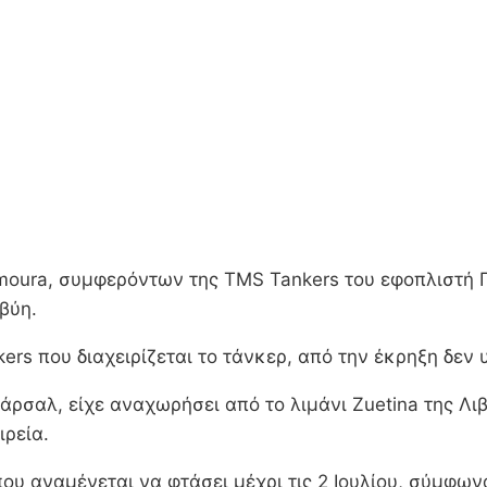
amoura, συμφερόντων της TMS Tankers του εφοπλιστή
βύη.
rs που διαχειρίζεται το τάνκερ, από την έκρηξη δεν
ρσαλ, είχε αναχωρήσει από το λιμάνι Zuetina της Λι
ιρεία.
ου αναμένεται να φτάσει μέχρι τις 2 Ιουλίου, σύμφωνα