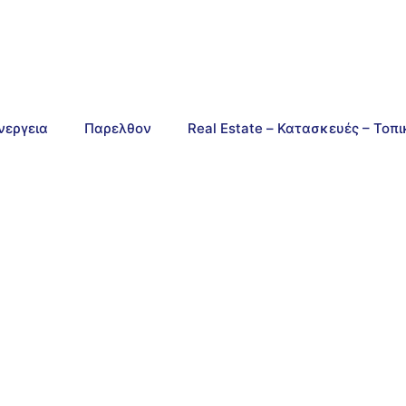
νεργεια
Παρελθον
Real Estate – Κατασκευές – Τοπ