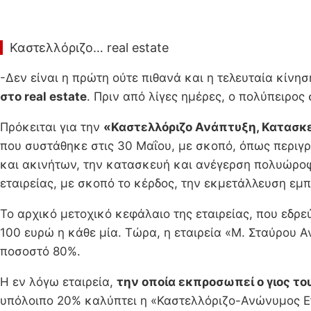
Καστελλόριζο… real estate
-Δεν είναι η πρώτη ούτε πιθανά και η τελευταία κίνη
στο real estate
. Πριν από λίγες ημέρες, ο πολύπειρο
Πρόκειται για την
«Καστελλόριζο Ανάπτυξη, Κατασκευ
που συστάθηκε στις 30 Μαΐου, με σκοπό, όπως περιγρ
και ακινήτων, την κατασκευή και ανέγερση πολυώροφων
εταιρείας, με σκοπό το κέρδος, την εκμετάλλευση εμπ
Το αρχικό μετοχικό κεφάλαιο της εταιρείας, που εδρε
100 ευρώ η κάθε μία. Τώρα, η εταιρεία «Μ. Σταύρου Α
ποσοστό 80%.
Η εν λόγω εταιρεία,
την οποία εκπροσωπεί ο γιος το
υπόλοιπο 20% καλύπτει η «Καστελλόριζο-Ανώνυμος Ετ