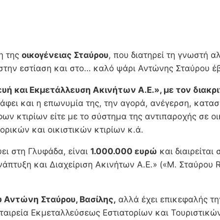
ση της
οικογένειας Σταύρου
, που διατηρεί τη γνωστή 
ς στην εστίαση και στο… καλό ψάρι Αντώνης Σταύρου έ
ή και Εκμετάλλευση Ακινήτων Α.Ε.», με τον διακρι
άφει και η επωνυμία της, την αγορά, ανέγερση, κατα
 κτιρίων είτε με το σύστημα της αντιπαροχής σε οικό
ορικών και οικιστικών κτιρίων κ.ά.
ύει στη Γλυφάδα, είναι
1.000.000 ευρώ
και διαιρείται
νάπτυξη και Διαχείριση Ακινήτων Α.Ε.» («Μ. Σταύρου R
υ Αντώνη Σταύρου, Βασίλης,
αλλά έχει επικεφαλής τ
αιρεία Εκμεταλλεύσεως Εστιατορίων και Τουριστικών 