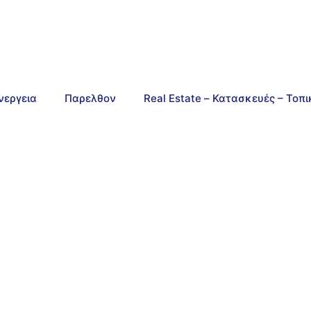
νεργεια
Παρελθον
Real Estate – Κατασκευές – Τοπ