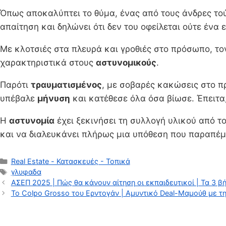
Όπως αποκαλύπτει το θύμα, ένας από τους άνδρες τού
απαίτηση και δηλώνει ότι δεν του οφείλεται ούτε ένα
Με κλοτσιές στα πλευρά και γροθιές στο πρόσωπο, τ
χαρακτηριστικά στους
αστυνομικούς
.
Παρότι
τραυματισμένος
, με σοβαρές κακώσεις στο π
υπέβαλε
μήνυση
και κατέθεσε όλα όσα βίωσε. Έπειτ
Η
αστυνομία
έχει ξεκινήσει τη συλλογή υλικού από τ
και να διαλευκάνει πλήρως μια υπόθεση που παραπέ
Κατηγορίες
Real Estate - Κατασκευές - Τοπικά
Ετικέτες
γλυφαδα
ΑΣΕΠ 2025 | Πώς θα κάνουν αίτηση οι εκπαιδευτικοί | Τα 3 β
Το Colpo Grosso του Ερντογάν | Αμυντικό Deal-Μαμούθ με τη