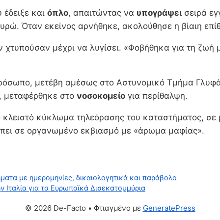
 έδειξε και
όπλο
, απαιτώντας να
υπογράψει
σειρά εγ
 ευρώ. Όταν εκείνος αρνήθηκε, ακολούθησε η βίαιη επί
ον χτυπούσαν μέχρι να λυγίσει. «Φοβήθηκα για τη ζω
ρόσωπο, μετέβη αμέσως στο Αστυνομικό Τμήμα Γλυφάδ
α, μεταφέρθηκε στο
νοσοκομείο
για περίθαλψη.
ο κλειστό κύκλωμα τηλεόρασης του καταστήματος, σε 
μπει σε οργανωμένο εκβιασμό με «άρωμα μαφίας».
ήματα με ημερομηνίες, δικαιολογητικά και παράβολο
ν Ιταλία για τα Ευρωπαϊκά Δισεκατομμύρια
© 2026 De-Facto
• Φτιαγμένο με
GeneratePress