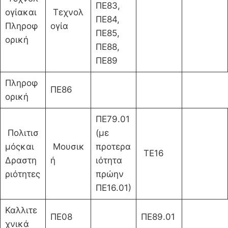
ΠΕ83,
ογίακαι
Τεχνολ
ΠΕ84,
Πληροφ
ογία
ΠΕ85,
ορική
ΠΕ88,
ΠΕ89
Πληροφ
ΠΕ86
ορική
ΠΕ79.01
Πολιτισ
(με
μόςκαι
Μουσικ
προτερα
ΤΕ16
Δραστη
ή
ιότητα
ριότητες
πρώην
ΠΕ16.01)
Καλλιτε
ΠΕ08
ΠΕ89.01
χνικά