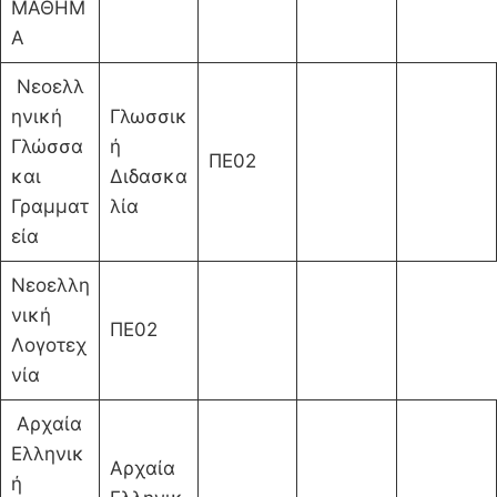
ΜΑΘΗΜ
Α
Νεοελλ
ηνική
Γλωσσικ
Γλώσσα
ή
ΠΕ02
και
Διδασκα
Γραμματ
λία
εία
Νεοελλη
νική
ΠΕ02
Λογοτεχ
νία
Αρχαία
Ελληνικ
Αρχαία
ή