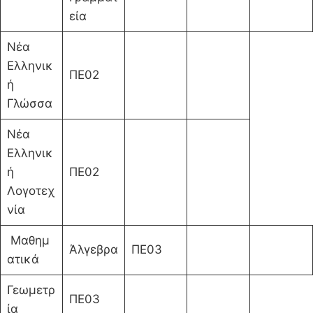
εία
Νέα
Ελληνικ
ΠΕ02
ή
Γλώσσα
Νέα
Ελληνικ
ή
ΠΕ02
Λογοτεχ
νία
Μαθημ
Άλγεβρα
ΠΕ03
ατικά
Γεωμετρ
ΠΕ03
ία