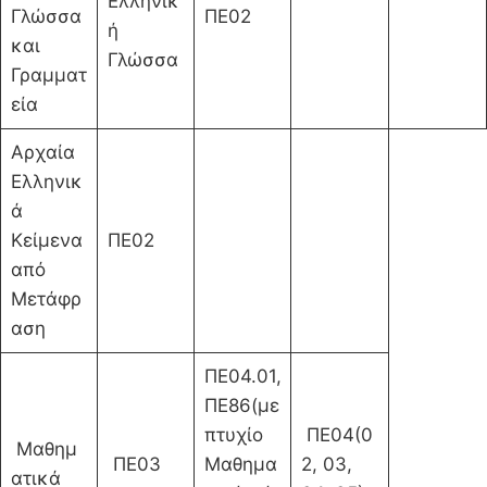
Ελληνικ
Γλώσσα
ΠΕ02
ή
και
Γλώσσα
Γραμματ
εία
Αρχαία
Ελληνικ
ά
Κείμενα
ΠΕ02
από
Μετάφρ
αση
ΠΕ04.01,
ΠΕ86(με
πτυχίο
ΠΕ04(0
Μαθημ
ΠΕ03
Μαθημα
2, 03,
ατικά