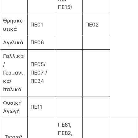
ΠΕ15)
Θρησκε
ΠΕ01
ΠΕ02
υτικά
Αγγλικά
ΠΕ06
Γαλλικά
/
ΠΕ05/
Γερμανι
ΠΕ07 /
κά/
ΠΕ34
Ιταλικά
Φυσική
ΠΕ11
Αγωγή
ΠΕ81,
ΠΕ82,
Τεχνολ