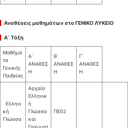
Αναθέσεις μαθημάτων στο ΓΕΝΙΚΟ ΛΥΚΕΙΟ
Α΄ Τάξη
Μαθήμα
Α΄
Β΄
Γ΄
τα
ΑΝΑΘΕΣ
ΑΝΑΘΕΣ
ΑΝΑΘΕΣ
Γενικής
Η
Η
Η
Παιδείας
Αρχαία
Ελληνικ
Ελληνι
ή
κή
Γλώσσα
ΠΕ02
Γλώσσα
και
Γραμματ