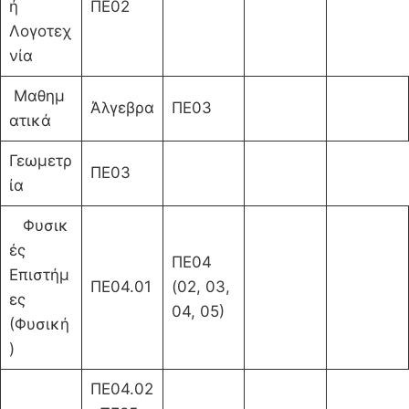
ή
ΠΕ02
Λογοτεχ
νία
Μαθημ
Άλγεβρα
ΠΕ03
ατικά
Γεωμετρ
ΠΕ03
ία
Φυσικ
ές
ΠΕ04
Επιστήμ
ΠΕ04.01
(02, 03,
ες
04, 05)
(Φυσική
)
ΠΕ04.02