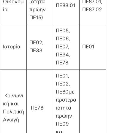
Οικονομ
ιότητα
ΠΕ87.01,
ΠΕ88.01
ία
πρώην
ΠΕ87.02
ΠΕ15)
ΠΕ05,
ΠΕ06,
ΠΕ02,
Ιστορία
ΠΕ07,
ΠΕ01
ΠΕ33
ΠΕ34,
ΠΕ78
ΠΕ01,
ΠΕ02,
ΠΕ80με
Κοινωνι
προτερα
κή και
ΠΕ78
ιότητα
Πολιτική
πρώην
Αγωγή
ΠΕ09
και