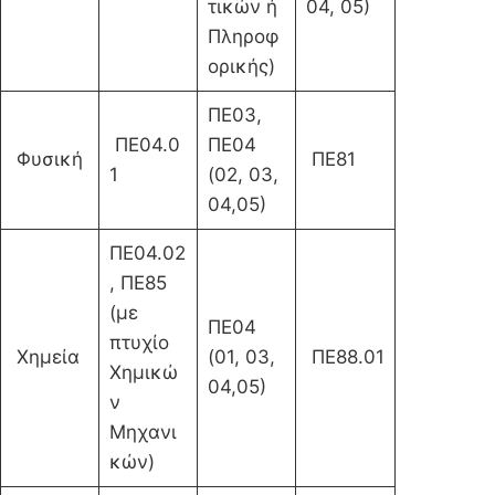
τικών ή
04, 05)
Πληροφ
ορικής)
ΠΕ03,
ΠΕ04.0
ΠΕ04
Φυσική
ΠΕ81
1
(02, 03,
04,05)
ΠΕ04.02
, ΠΕ85
(με
ΠΕ04
πτυχίο
Χημεία
(01, 03,
ΠΕ88.01
Χημικώ
04,05)
ν
Μηχανι
κών)