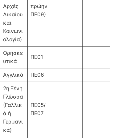
Αρχές
πρώην
Δικαίου
ΠΕ09)
και
Κοινωνι
ολογία)
Θρησκε
ΠΕ01
υτικά
Αγγλικά
ΠΕ06
2η Ξένη
Γλώσσα
(Γαλλικ
ΠΕ05/
ά ή
ΠΕ07
Γερμανι
κά)