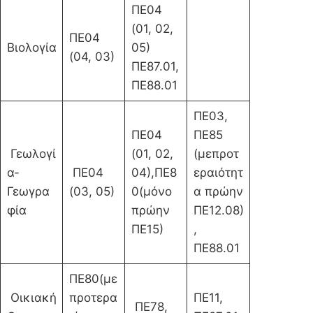
ΠΕ04
(01, 02,
ΠΕ04
Βιολογία
05)
(04, 03)
ΠΕ87.01,
ΠΕ88.01
ΠΕ03,
ΠΕ04
ΠΕ85
Γεωλογί
(01, 02,
(μεπροτ
α-
ΠΕ04
04),ΠΕ8
εραιότητ
Γεωγρα
(03, 05)
0(μόνο
α πρώην
φία
πρώην
ΠΕ12.08)
ΠΕ15)
,
ΠΕ88.01
ΠΕ80(με
Οικιακή
προτερα
ΠΕ11,
ΠΕ78,