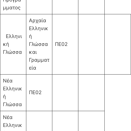
μματος
Αρχαία
Ελληνικ
Ελληνι
ή
κή
Γλώσσα
ΠΕ02
Γλώσσα
και
Γραμματ
εία
Νέα
Ελληνικ
ΠΕ02
ή
Γλώσσα
Νέα
Ελληνικ