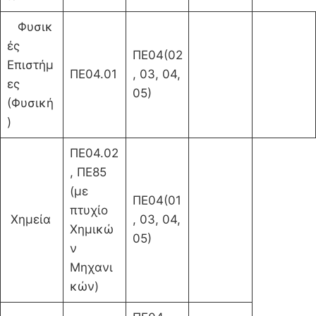
Φυσικ
ές
ΠΕ04(02
Επιστήμ
ΠΕ04.01
, 03, 04,
ες
05)
(Φυσική
)
ΠΕ04.02
, ΠΕ85
(με
ΠΕ04(01
πτυχίο
Χημεία
, 03, 04,
Χημικώ
05)
ν
Μηχανι
κών)