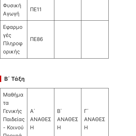
Φυσική
ΠΕ11
Αγωγή
Εφαρμο
γές
ΠΕ86
Πληροφ
ορικής
Β΄ Τάξη
Μαθήμα
τα
Γενικής
Α΄
Β΄
Γ΄
Παιδείας
ΑΝΑΘΕΣ
ΑΝΑΘΕΣ
ΑΝΑΘΕΣ
- Κοινού
Η
Η
Η
Προγρά