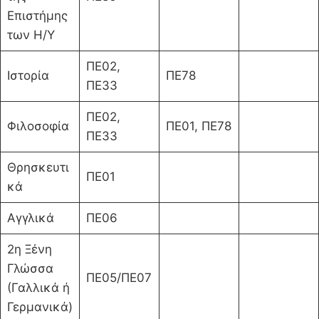
Επιστήμης
των Η/Υ
ΠΕ02,
Ιστορία
ΠΕ78
ΠΕ33
ΠΕ02,
Φιλοσοφία
ΠΕ01, ΠΕ78
ΠΕ33
Θρησκευτι
ΠΕ01
κά
Αγγλικά
ΠΕ06
2η Ξένη
Γλώσσα
ΠΕ05/ΠΕ07
(Γαλλικά ή
Γερμανικά)