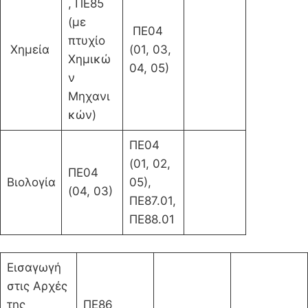
, ΠΕ85
(με
ΠΕ04
πτυχίο
Χημεία
(01, 03,
Χημικώ
04, 05)
ν
Μηχανι
κών)
ΠΕ04
(01, 02,
ΠΕ04
Βιολογία
05),
(04, 03)
ΠΕ87.01,
ΠΕ88.01
Εισαγωγή
στις Αρχές
της
ΠΕ86