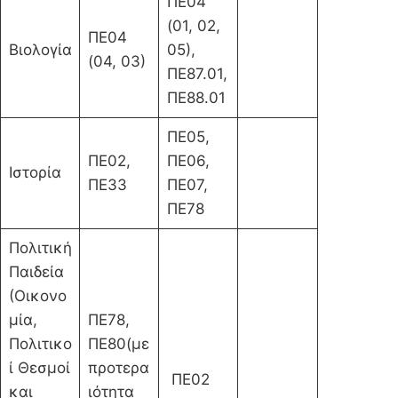
ΠΕ04
(01, 02,
ΠΕ04
Βιολογία
05),
(04, 03)
ΠΕ87.01,
ΠΕ88.01
ΠΕ05,
ΠΕ02,
ΠΕ06,
Ιστορία
ΠΕ33
ΠΕ07,
ΠΕ78
Πολιτική
Παιδεία
(Οικονο
μία,
ΠΕ78,
Πολιτικο
ΠΕ80(με
ί Θεσμοί
προτερα
ΠΕ02
και
ιότητα