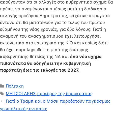
ακούγονταν ότι οι αλλαγές στο κυβερνητικό σχήμα θα
πρέπει να αναμένονται αμέσως μετά τη διαδικασία
εκλογής προέδρου Δημοκρατίας, εσχάτως ακούγεται
έντονα ότι θα μετατεθούν για το τέλος του πρώτου
εξαμήνου της νέας χρονιάς, για δύο λόγους: Γιατί η
αναμονή του ανασχηματισμού έχει λειτουργήσει
εκτονωτικά στο εσωτερικό της Κ.Ο και κυρίως διότι
θα έχει συμπληρωθεί το μισό της δεύτερης
κυβερνητικής θητείας της ΝΔ και
ένα νέο σχήμα
πιθανότατα θα οδηγήσει την κυβερνητική
παράταξη έως τις εκλογές του 2027.
Κατηγορίες
Πολιτικη
Ετικέτες
ΜΗΤΣΟΤΑΚΗΣ
,
προεδρος της δημοκρατιας
Γιατί ο Τραμπ και ο Μασκ πυροδοτούν παγκόσμιες
γεωπολιτικές εντάσεις