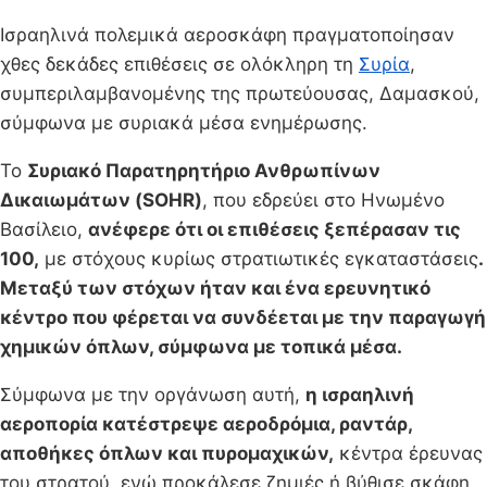
Iσραηλινά πολεμικά αεροσκάφη πραγματοποίησαν
χθες δεκάδες επιθέσεις σε ολόκληρη τη
Συρία
,
συμπεριλαμβανομένης της πρωτεύουσας, Δαμασκού,
σύμφωνα με συριακά μέσα ενημέρωσης.
Το
Συριακό Παρατηρητήριο Ανθρωπίνων
Δικαιωμάτων (SOHR)
, που εδρεύει στο Ηνωμένο
Βασίλειο,
ανέφερε ότι οι επιθέσεις ξεπέρασαν τις
100,
με στόχους κυρίως στρατιωτικές εγκαταστάσεις
.
Μεταξύ των στόχων ήταν και ένα ερευνητικό
κέντρο που φέρεται να συνδέεται με την παραγωγή
χημικών όπλων, σύμφωνα με τοπικά μέσα.
Σύμφωνα με την οργάνωση αυτή,
η ισραηλινή
αεροπορία κατέστρεψε αεροδρόμια, ραντάρ,
αποθήκες όπλων και πυρομαχικών,
κέντρα έρευνας
του στρατού, ενώ προκάλεσε ζημιές ή βύθισε σκάφη