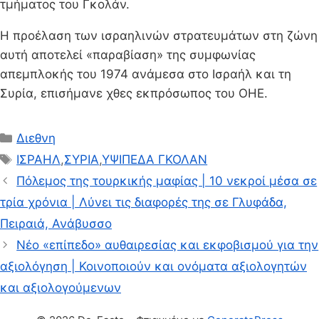
τμήματος του Γκολάν.
Η προέλαση των ισραηλινών στρατευμάτων στη ζώνη
αυτή αποτελεί «παραβίαση» της συμφωνίας
απεμπλοκής του 1974 ανάμεσα στο Ισραήλ και τη
Συρία, επισήμανε χθες εκπρόσωπος του ΟΗΕ.
Κατηγορίες
Διεθνη
Ετικέτες
ΙΣΡΑΗΛ
,
ΣΥΡΙΑ
,
ΥΨΙΠΕΔΑ ΓΚΟΛΑΝ
Πόλεμος της τουρκικής μαφίας | 10 νεκροί μέσα σε
τρία χρόνια | Λύνει τις διαφορές της σε Γλυφάδα,
Πειραιά, Ανάβυσσο
Νέο «επίπεδο» αυθαιρεσίας και εκφοβισμού για την
αξιολόγηση | Κοινοποιούν και ονόματα αξιολογητών
και αξιολογούμενων