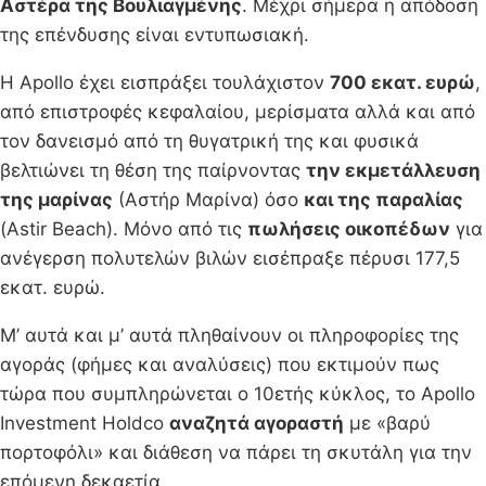
Αστέρα της Βουλιαγμένης
. Μέχρι σήμερα η απόδοση
της επένδυσης είναι εντυπωσιακή.
Η Apollo έχει εισπράξει τουλάχιστον
700 εκατ. ευρώ
,
από επιστροφές κεφαλαίου, μερίσματα αλλά και από
τον δανεισμό από τη θυγατρική της και φυσικά
βελτιώνει τη θέση της παίρνοντας
την εκμετάλλευση
της μαρίνας
(Αστήρ Μαρίνα) όσο
και της παραλίας
(Astir Beach). Μόνο από τις
πωλήσεις οικοπέδων
για
ανέγερση πολυτελών βιλών εισέπραξε πέρυσι 177,5
εκατ. ευρώ.
Μ’ αυτά και μ’ αυτά πληθαίνουν οι πληροφορίες της
αγοράς (φήμες και αναλύσεις) που εκτιμούν πως
τώρα που συμπληρώνεται ο 10ετής κύκλος, το Apollo
Investment Holdco
αναζητά αγοραστή
με «βαρύ
πορτοφόλι» και διάθεση να πάρει τη σκυτάλη για την
επόμενη δεκαετία.