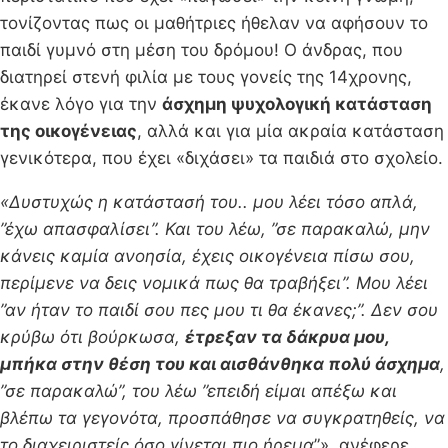
τονίζοντας πως οι μαθήτριες ήθελαν να αφήσουν το
παιδί γυμνό στη μέση του δρόμου! Ο άνδρας, που
διατηρεί στενή φιλία με τους γονείς της 14χρονης,
έκανε λόγο για την
άσχημη ψυχολογική κατάσταση
της οικογένειας
, αλλά και για μία ακραία κατάσταση
γενικότερα, που έχει «διχάσει» τα παιδιά στο σχολείο.
«Δυστυχώς η κατάστασή του.. μου λέει τόσο απλά,
”έχω απασφαλίσει”. Και του λέω, ”σε παρακαλώ, μην
κάνεις καμία ανοησία, έχεις οικογένεια πίσω σου,
περίμενε να δεις νομικά πως θα τραβήξει”. Μου λέει
”αν ήταν το παιδί σου πες μου τι θα έκανες;”. Δεν σου
κρύβω ότι βούρκωσα,
έτρεξαν τα δάκρυα μου,
μπήκα στην θέση του και αισθάνθηκα πολύ άσχημα
,
”σε παρακαλώ”, του λέω ”επειδή είμαι απέξω και
βλέπω τα γεγονότα, προσπάθησε να συγκρατηθείς, να
το διαχειριστείς όσο γίνεται πιο ήρεμα
”», ανέφερε