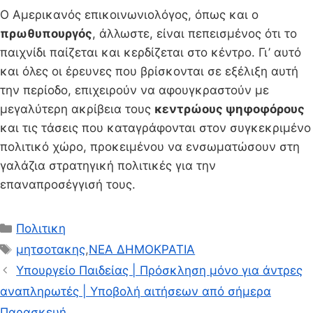
Ο Αμερικανός επικοινωνιολόγος, όπως και ο
πρωθυπουργός
, άλλωστε, είναι πεπεισμένος ότι το
παιχνίδι παίζεται και κερδίζεται στο κέντρο. Γι’ αυτό
και όλες οι έρευνες που βρίσκονται σε εξέλιξη αυτή
την περίοδο, επιχειρούν να αφουγκραστούν με
μεγαλύτερη ακρίβεια τους
κεντρώους ψηφοφόρους
και τις τάσεις που καταγράφονται στον συγκεκριμένο
πολιτικό χώρο, προκειμένου να ενσωματώσουν στη
γαλάζια στρατηγική πολιτικές για την
επαναπροσέγγισή τους.
Κατηγορίες
Πολιτικη
Ετικέτες
μητσοτακης
,
ΝΕΑ ΔΗΜΟΚΡΑΤΙΑ
Υπουργείο Παιδείας | Πρόσκληση μόνο για άντρες
αναπληρωτές | Υποβολή αιτήσεων από σήμερα
Παρασκευή