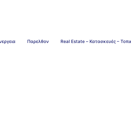
νεργεια
Παρελθον
Real Estate – Κατασκευές – Τοπ