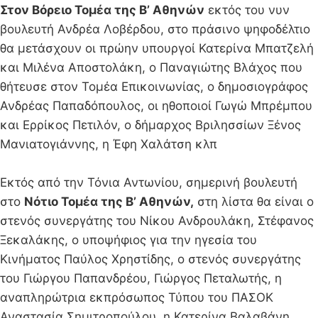
Στον Βόρειο Τομέα της Β’ Αθηνών
εκτός του νυν
βουλευτή Ανδρέα Λοβέρδου, στο πράσινο ψηφοδέλτιο
θα μετάσχουν οι πρώην υπουργοί Κατερίνα Μπατζελή
και Μιλένα Αποστολάκη, ο Παναγιώτης Βλάχος που
θήτευσε στον Τομέα Επικοινωνίας, ο δημοσιογράφος
Ανδρέας Παπαδόπουλος, οι ηθοποιοί Γωγώ Μπρέμπου
και Ερρίκος Πετιλόν, ο δήμαρχος Βριλησσίων Ξένος
Μανιατογιάννης, η Έφη Χαλάτση κλπ
Εκτός από την Τόνια Αντωνίου, σημερινή βουλευτή
στο
Νότιο Τομέα της Β’ Αθηνών,
στη λίστα θα είναι ο
στενός συνεργάτης του Νίκου Ανδρουλάκη, Στέφανος
Ξεκαλάκης, ο υποψήφιος για την ηγεσία του
Κινήματος Παύλος Χρηστίδης, ο στενός συνεργάτης
του Γιώργου Παπανδρέου, Γιώργος Πεταλωτής, η
αναπληρώτρια εκπρόσωπος Τύπου του ΠΑΣΟΚ
Αναστασία Σημιτροπούλου, η Κατερίνα Βαλαβάνη