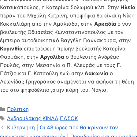
Κατσικόπουλος, η Κατερίνα Σολωμού κλπ. Στην
Ηλεία
πέραν του Μιχάλη Κατρίνη, υποψήφια θα είναι η Νίκη
Κοκκαλιάρη από την Αμαλιάδα, στην
Αρκαδία
ο νυν
βουλευτής Οδυσσέας Κωνσταντινόπουλος με τον
έμπειρο αυτοδιοικητικό Βαγγέλη Γιαννακούρα, στην
Κορινθία
επιστρέφει η πρώην βουλευτής Κατερίνα
Φαρμάκη, στην
Αργολίδα
ο βουλευτής Ανδρέας
Πουλάς, στην Μεσσηνία ο Π. Αλευράς με τους Γ.
Πάτζιο και Γ. Κατσούλη ενώ στην
Λακωνία
ο
Λεωνίδας Γρηγοράκος αναμένεται να αφήσει τη θέση
του στο ψηφοδέλτιο ,στην κόρη του, Νάγια.
Κατηγορίες
Πολιτικη
Ετικέτες
Ανδρουλάκης
,
ΚΙΝΑΛ
,
ΠΑΣΟΚ
Κυβερνηση | Οι 48 ώρες που θα κρίνουν τον
ενεργειακό «λογαριασμό» | Προσδοκίες και ανησυχίες