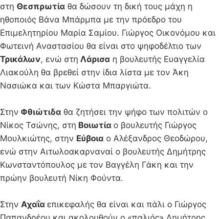
στη
Θεσπρωτία
θα δώσουν τη δική τους μάχη η
ηθοποιός Βάνα Μπάρμπα με την πρόεδρο του
Επιμελητηρίου Μαρία Σαμίου. Γιώργος Οικονόμου και
Φωτεινή Αναστασίου θα είναι στο ψηφοδέλτιο των
Τρικάλων
, ενώ στη
Λάρισα
η βουλευτής Ευαγγελία
Λιακούλη θα βρεθεί στην ίδια λίστα με τον Άκη
Νασιώκα και των Κώστα Μπαργιώτα.
Στην
Φθιώτιδα
θα ζητήσει την ψήφο των πολιτών ο
Νίκος Τσώνης, στη
Βοιωτία
ο βουλευτής Γιώργος
Μουλκιώτης, στην
Εύβοια
ο Αλέξανδρος Θεοδώρου,
ενώ στην Αιτωλοακαρναναί ο βουλευτής Δημήτρης
Κωνσταντόπουλος με τον Βαγγέλη Γάκη και την
πρώην βουλευτή Νίκη Φούντα.
Στην
Αχαΐα
επικεφαλής θα είναι και πάλι ο Γιώργος
Παπανδρέου και ακολουθούν ο «παλιός» Δημήτρης