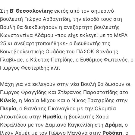
Στη
Β’ Θεσσαλονίκης
εκτός από τον σημερινό
βουλευτή Γιώργο Αρβανιτίδη, την είσοδό τους στη
Βουλή θα διεκδικήσουν η ανεξάρτητη βουλευτής
Κωνσταντίνα Αδάμου -που είχε εκλεγεί με το ΜέΡΑ
25 κι ανεξαρτητοποιήθηκε- ο διευθυντής της
Κοινοβουλευτικής Ομάδας του ΠΑΣΟΚ Θανάσης
Γλαβίνας, ο Κώστας Πετρίδης, ο Ευθύμιος Φωτεινός, ο
Γιώργος Φεστερίδης κλπ
Μάχη για να εκλεγούν στην νέα Βουλή θα δώσουν οι
Γιώργος Φραγγίδης και Στέφανος Παραστατίδης στο
Κιλκίς,
η Μαρία Μίχου και ο Νίκος Τσαχιρίδης στην
Πιερία,
ο Θανάσης Γικόνογλου με την Ολυμπία
Αποστόλου στην
Ημαθία,
η βουλευτής Χαρά
Κεφαλίδου με τον Δαμιανό Καγκελίδη στη
Δράμα
, ο
Ιλχάν Αχμέτ με τον Γιώργο Μανάνα στην
Ροδόπη
, ο