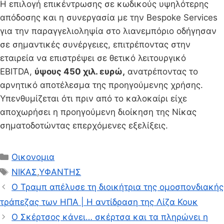
Η επιλογή επικέντρωσης σε κωδικούς υψηλότερης
απόδοσης και η συνεργασία με την Bespoke Services
για την παραγγελιοληψία στο λιανεμπόριο οδήγησαν
σε σημαντικές συνέργειες, επιτρέποντας στην
εταιρεία να επιστρέψει σε θετικό λειτουργικό
EBITDA,
ύψους 450 χιλ. ευρώ,
ανατρέποντας το
αρνητικό αποτέλεσμα της προηγούμενης χρήσης.
Υπενθυμίζεται ότι πριν από το καλοκαίρι είχε
αποχωρήσει η προηγούμενη διοίκηση της Νίκας
σηματοδοτώντας επερχόμενες εξελίξεις.
Κατηγορίες
Οικονομια
Ετικέτες
ΝΙΚΑΣ
,
ΥΦΑΝΤΗΣ
Ο Τραμπ απέλυσε τη διοικήτρια της ομοσπονδιακής
τράπεζας των ΗΠΑ | Η αντίδραση της Λίζα Κουκ
Ο Σκέρτσος κάνει… σκέρτσα και τα πληρώνει η