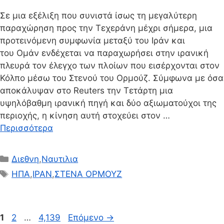
Σε μια εξέλιξη που συνιστά ίσως τη μεγαλύτερη
παραχώρηση προς την Τεχεράνη μέχρι σήμερα, μια
προτεινόμενη συμφωνία μεταξύ του Ιράν και
του Ομάν ενδέχεται να παραχωρήσει στην ιρανική
πλευρά τον έλεγχο των πλοίων που εισέρχονται στον
Κόλπο μέσω του Στενού του Ορμούζ. Σύμφωνα με όσα
αποκάλυψαν στο Reuters την Τετάρτη μια
υψηλόβαθμη ιρανική πηγή και δύο αξιωματούχοι της
περιοχής, η κίνηση αυτή στοχεύει στον …
Περισσότερα
Κατηγορίες
Διεθνη
,
Ναυτιλια
Ετικέτες
ΗΠΑ
,
ΙΡΑΝ
,
ΣΤΕΝΑ ΟΡΜΟΥΖ
Σελίδα
Σελίδα
Σελίδα
1
2
…
4,139
Επόμενο
→