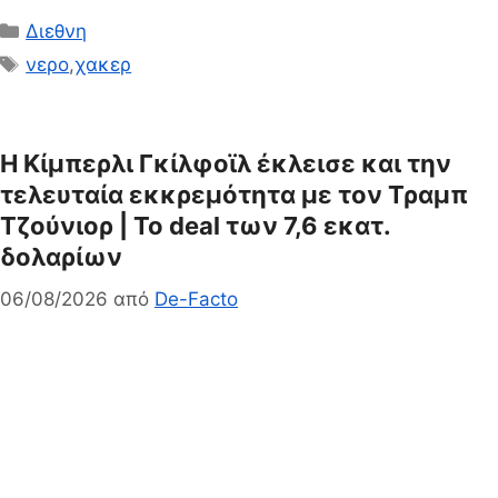
Κατηγορίες
Διεθνη
Ετικέτες
νερο
,
χακερ
Η Κίμπερλι Γκίλφοϊλ έκλεισε και την
τελευταία εκκρεμότητα με τον Τραμπ
Τζούνιορ | Το deal των 7,6 εκατ.
δολαρίων
06/08/2026
από
De-Facto